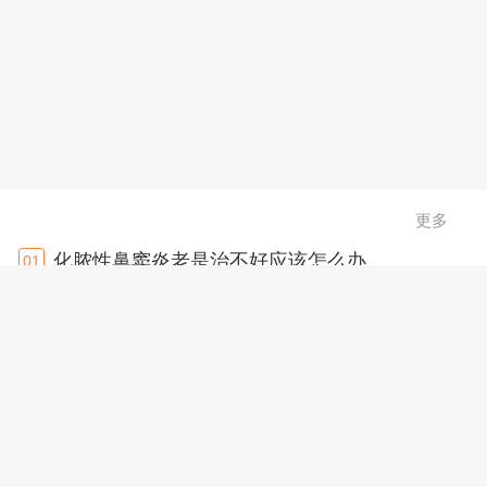
更多
化脓性鼻窦炎老是治不好应该怎么办
01
鼻息肉的主要病发原因是什么
02
传染性软疣初期症状有哪些 患传染性软疣会有疼痛感吗
03
怎样祛斑最有效彻底不反弹
04
治疗鼻息肉哪种方法比较好
05