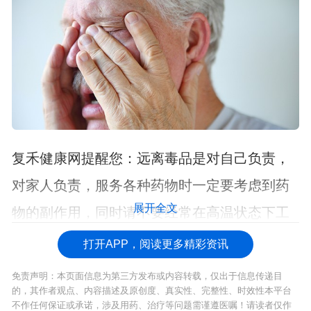
复禾健康网提醒您：远离毒品是对自己负责，
对家人负责，服务各种药物时一定要考虑到药
展开全文
物的副作用，同时请不要经常在高温状态下工
作，这些都是容易引起男性不育的原因。
打开APP，阅读更多精彩资讯
免责声明：本页面信息为第三方发布或内容转载，仅出于信息传递目
的，其作者观点、内容描述及原创度、真实性、完整性、时效性本平台
不作任何保证或承诺，涉及用药、治疗等问题需谨遵医嘱！请读者仅作