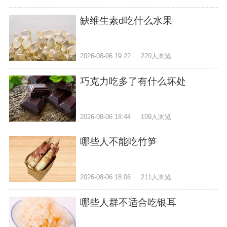
缺维生素d吃什么水果
2026-08-06 19:22
220人浏览
巧克力吃多了有什么坏处
2026-08-06 18:44
109人浏览
哪些人不能吃竹笋
2026-08-06 18:06
211人浏览
哪些人群不适合吃银耳