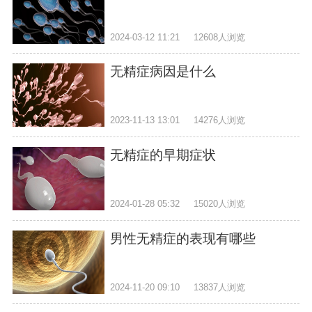
2024-03-12 11:21
12608人浏览
无精症病因是什么
2023-11-13 13:01
14276人浏览
无精症的早期症状
2024-01-28 05:32
15020人浏览
男性无精症的表现有哪些
2024-11-20 09:10
13837人浏览