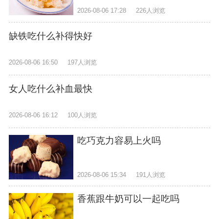
2026-08-06 17:28
226人浏览
缺铁吃什么补得快好
2026-08-06 16:50
197人浏览
女人吃什么补血最快
2026-08-06 16:12
100人浏览
吃巧克力容易上火吗
2026-08-06 15:34
191人浏览
香蕉跟牛奶可以一起吃吗