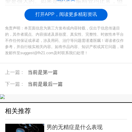
望是很大的。如果是睾丸、输精管均正常，但
附睾有病变，可行输精管睾丸吻合术。
打开APP，阅读更多精彩资讯
免责声明：本页面信息为第三方发布或内容转载，仅出于信息传递目
的，其作者观点、内容描述及原创度、真实性、完整性、时效性本平台
不作任何保证或承诺，涉及用药、治疗等问题需谨遵医嘱！请读者仅作
参考，并自行核实相关内容。如有作品内容、知识产权或其它问题，请
发邮件至suggest@fh21.com及时联系我们处理！
上一篇 :
当前是第一篇
下一篇 :
当前是最后一篇
相关推荐
男的无精症是什么表现