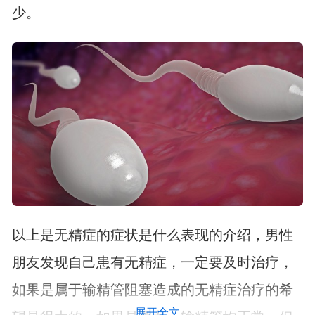
少。
以上是无精症的症状是什么表现的介绍，男性
朋友发现自己患有无精症，一定要及时治疗，
如果是属于输精管阻塞造成的无精症治疗的希
展开全文