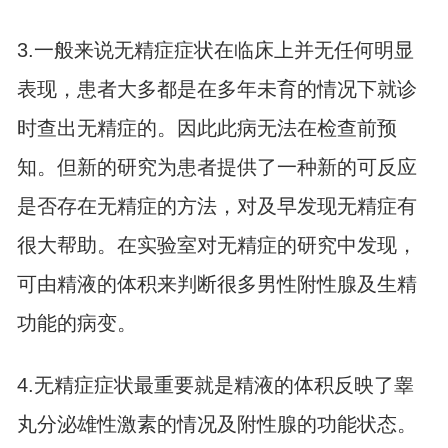
3.一般来说无精症症状在临床上并无任何明显
表现，患者大多都是在多年未育的情况下就诊
时查出无精症的。因此此病无法在检查前预
知。但新的研究为患者提供了一种新的可反应
是否存在无精症的方法，对及早发现无精症有
很大帮助。在实验室对无精症的研究中发现，
可由精液的体积来判断很多男性附性腺及生精
功能的病变。
4.无精症症状最重要就是精液的体积反映了睾
丸分泌雄性激素的情况及附性腺的功能状态。