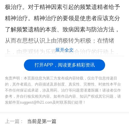
极治疗。对于精神因素引起的频繁遗精者给予
精神治疗。精神治疗的要领是使患者应该充分
了解频繁遗精的本质、致病因素与防治方法，
从而在思想认识上由消极转为积极；在情绪
展开全文
上，由悲观转为乐观；在配合治疗的行动上，
由被动转为主动。
打开APP，阅读更多精彩资讯
免责声明：本页面信息为第三方发布或内容转载，仅出于信息传递目
的，其作者观点、内容描述及原创度、真实性、完整性、时效性本平台
不作任何保证或承诺，涉及用药、治疗等问题需谨遵医嘱！请读者仅作
参考，并自行核实相关内容。如有作品内容、知识产权或其它问题，请
发邮件至suggest@fh21.com及时联系我们处理！
上一篇 :
当前是第一篇