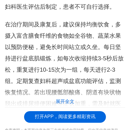
妇科医生评估后制定，患者不可自行选择。
在治疗期间及康复后，建议保持均衡饮食，多
摄入富含膳食纤维的食物如全谷物、蔬菜水果
以预防便秘，避免长时间站立或久坐。每日坚
持进行盆底肌锻炼，如每次收缩持续3-5秒后放
松，重复进行10-15次为一组，每天进行2-3
组。定期复查妇科超声或盆底功能评估，监测
恢复情况。若出现腰骶部酸痛、阴道有块状物
展开全文
脱出或排尿排便困难等症状加重，需及时就医
调整治疗方案。
打开APP，阅读更多精彩资讯