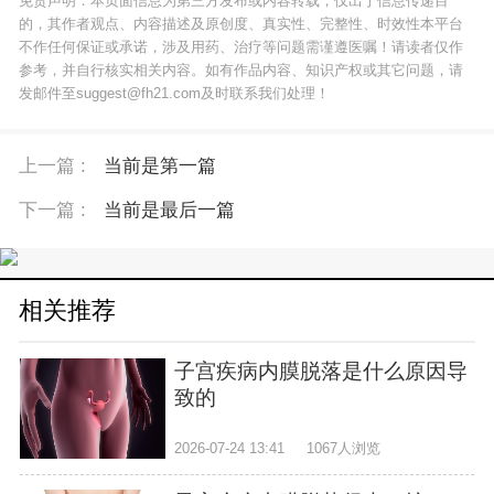
免责声明：本页面信息为第三方发布或内容转载，仅出于信息传递目
的，其作者观点、内容描述及原创度、真实性、完整性、时效性本平台
不作任何保证或承诺，涉及用药、治疗等问题需谨遵医嘱！请读者仅作
参考，并自行核实相关内容。如有作品内容、知识产权或其它问题，请
发邮件至suggest@fh21.com及时联系我们处理！
上一篇 :
当前是第一篇
下一篇 :
当前是最后一篇
相关推荐
子宫疾病内膜脱落是什么原因导
致的
2026-07-24 13:41
1067人浏览